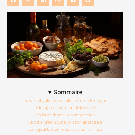
Sommaire
Crêpes et galettes : emblèmes de la Bretagne
Le kouign-amann : un délice sucré
Les fruits de mer : un trésor côtier
Le cidre breton : une boisson ancestrale
Le ragoût breton : une tradition familiale